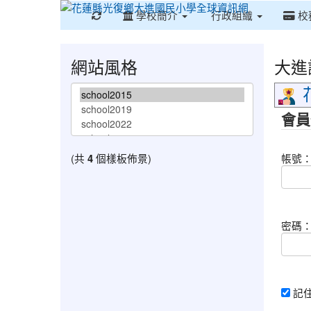
重新取得佈景設定
學校簡介
行政組織
校
網站風格
大進
會員
(共
4
個樣板佈景)
帳號
密碼
記