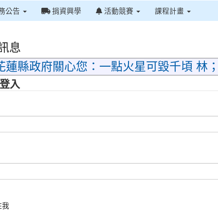
務公告
捐資興學
活動競賽
課程計畫
訊息
花蓮縣政府關心您：一點火星可毀千頃 林
登入
：
：
住我